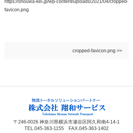
https://shouwa-kei.jp/wp-content/uploads/2021/04/cropped-
favicon.png
cropped-favicon.png >>
〒246-0026 神奈川県横浜市瀬谷区阿久和南4-14-1
TEL.045-363-1155 FAX.045-363-1402